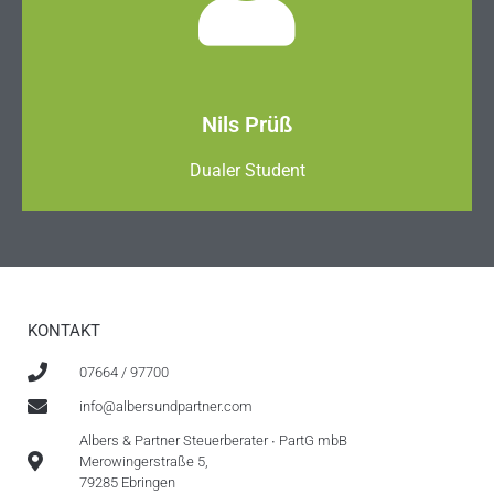
Nils Prüß
Dualer Student
KONTAKT
07664 / 97700
info@albersundpartner.com
Albers & Partner Steuerberater ∙ PartG mbB
Merowingerstraße 5,
79285 Ebringen